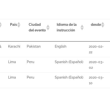
Ciudad
Idioma de la
País
desde
del evento
instrucción
&
Karachi
Pakistan
English
2020-02-
22
Lima
Peru
Spanish (Español)
2020-03-
02
Lima
Peru
Spanish (Español)
2020-03-
10